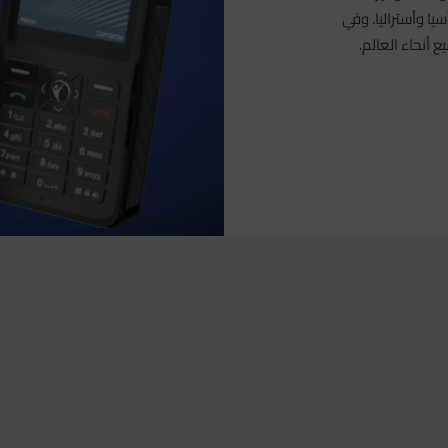
ا وآسيا وأستراليا. وفي