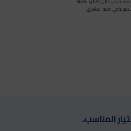
والغبار، كما يأتي مزودًا بقدرات ملاحة متقدمة من خلال GPS وBeiDou
يار المناسب،