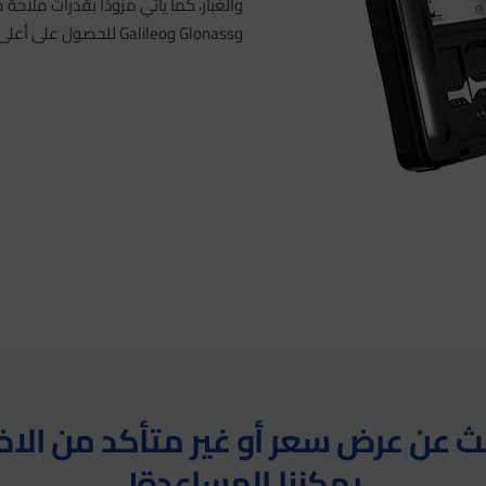
وGlonass وGalileo للحصول على أعلى مرونة في جميع المناطق.
 عن عرض سعر أو غير متأكد من الاخت
يمكننا المساعدة!